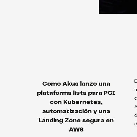
E
Cómo Akua lanzó una
t
plataforma lista para PCI
c
con Kubernetes,
A
automatización y una
d
Landing Zone segura en
d
AWS