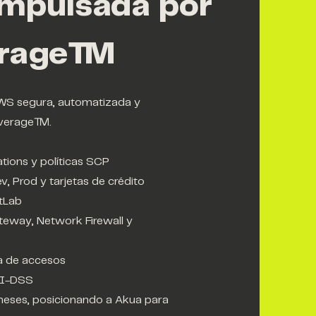
impulsada por
verage™
WS segura, automatizada y
Leverage™.
tions y políticas SCP
, Prod y tarjetas de crédito
tLab
teway, Network Firewall y
a de accesos
PCI-DSS
 meses, posicionando a Akua para