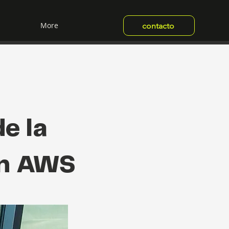
More
contacto
e la
en AWS