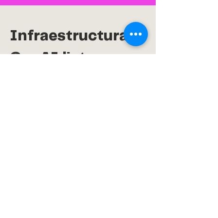
Infraestructura
GenAI lista para
producción
La nueva arquitectura introdujo:
Workflows documentales totalmente
automatizados
Manejo seguro de información financiera
sensible
Escalabilidad serverless sin gestión
directa de infraestructura
Base preparada para futuras