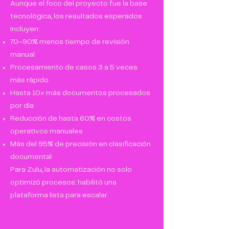
Aunque el foco del proyecto fue la base
tecnológica, los resultados esperados
incluyen:
70–90% menos tiempo de revisión
manual
Procesamiento de casos 3 a 5 veces
más rápido
Hasta 10× más documentos procesados
por día
Reducción de hasta 60% en costos
operativos manuales
Más del 95% de precisión en clasificación
documental
Para Zulu, la automatización no solo
optimizó procesos: habilitó una
plataforma lista para escalar.