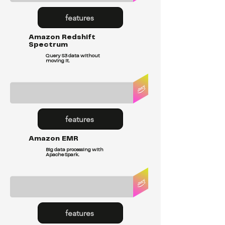
features
Amazon Redshift
Spectrum
Query S3 data without
moving it.
features
Amazon EMR
Big data processing with
Apache Spark.
features