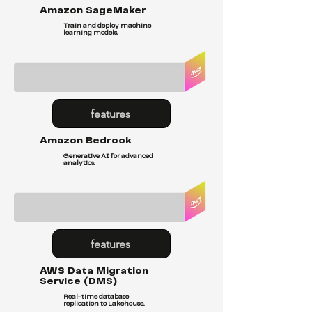
Amazon SageMaker
Train and deploy machine
learning models.
features
Amazon Bedrock
Generative AI for advanced
analytics.
features
AWS Data Migration
Service (DMS)
Real-time database
replication to Lakehouse.