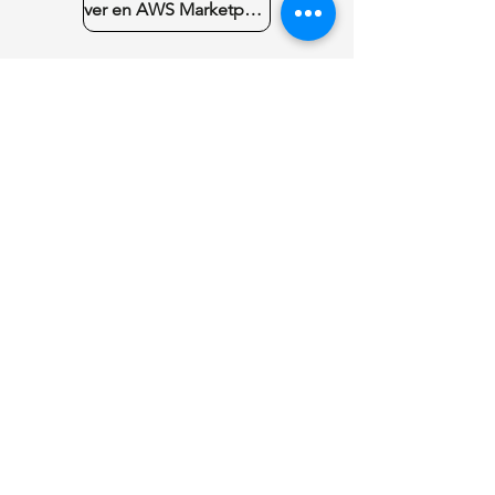
ver en AWS Marketplace
Build a resilient
security
posture for
your AWS
projects.
Take the first step – complete the
form and implement our Security
Baseline controls today.
First Name