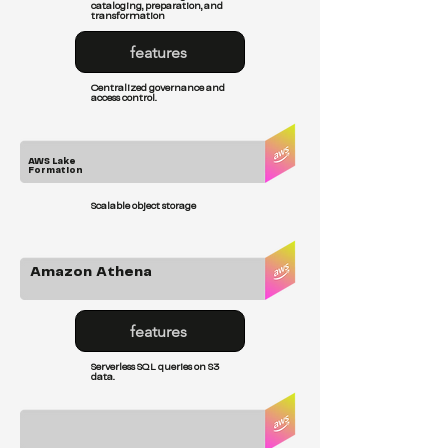
cataloging, preparation, and
transformation
features
Centralized governance and
access control.
AWS Lake
Formation
Scalable object storage
Amazon Athena
features
Serverless SQL queries on S3
data.